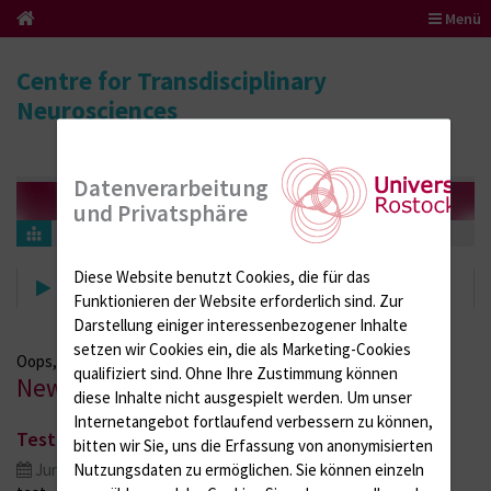
Menü
Centre for Transdisciplinary
Neurosciences
Datenverarbeitung
und Privatsphäre
Kalender
Diese Website benutzt Cookies, die für das
Kalender
Funktionieren der Website erforderlich sind.
Zur
Darstellung einiger interessenbezogener Inhalte
setzen wir Cookies ein, die als Marketing-Cookies
Oops, an error occurred! Code: 20260806183626f00efe96
qualifiziert sind. Ohne Ihre Zustimmung können
New
diese Inhalte nicht ausgespielt werden.
Um unser
Internetangebot fortlaufend verbessern zu können,
Test
bitten wir Sie, uns die Erfassung von anonymisierten
Nutzungsdaten zu ermöglichen.
Sie können einzeln
Jun. 04, 2021