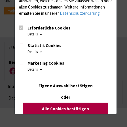
test
auswählen, welche Cookies Sie zulassen wollen oder
allen Cookies zustimmen. Weitere Informationen
mehr
erhalten Sie in unserer
Datenschutzerklärung
.
Erforderliche Cookies
Details
Statistik Cookies
Universität Rostock
Details
Besuchen Sie uns
Marketing Cookies
Details
Facebook
Instagram
YouTube
LinkedIn
Xing
Eigene Auswahl bestätigen
Intranet
Login (für Studenten)
Impressum
oder
Datenschutzhinweise
Barrierefreiheit
Alle Cookies bestätigen